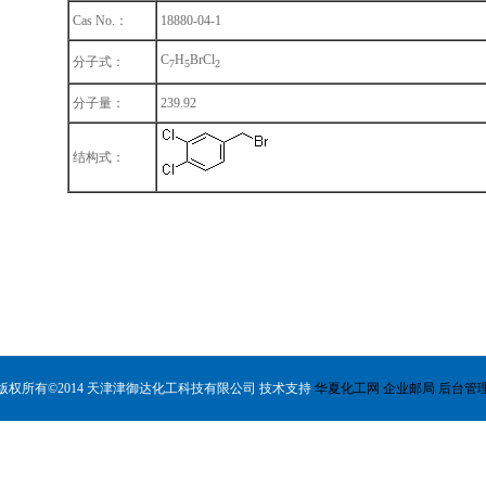
Cas No.：
18880-04-1
C
H
BrCl
分子式：
7
5
2
分子量：
239.92
结构式：
版权所有©2014 天津津御达化工科技有限公司 技术支持
华夏化工网
企业邮局
后台管