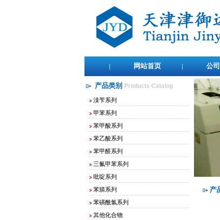
网站首页
公司
|
|
产品类别
Products Catalog
溴苄系列
甲苯系列
苯甲酸系列
苯乙酸系列
苯甲醛系列
三氟甲苯系列
2,4-二氟溴苄
吡啶系列
2,4-二氟氯苄
苯腈系列
产
2,5-二氟溴苄
2,5-二氟氯苄
苯磺酰氯系列
3,5-二氟氯苄
其他化合物
3,5-二氟溴苄