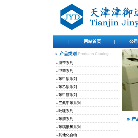
网站首页
公司
|
|
产品类别
Products Catalog
溴苄系列
甲苯系列
苯甲酸系列
苯乙酸系列
苯甲醛系列
三氟甲苯系列
2,4-二氟溴苄
吡啶系列
2,4-二氟氯苄
2,5-二氟溴苄
苯腈系列
产
2,5-二氟氯苄
苯磺酰氯系列
3,5-二氟氯苄
其他化合物
3,5-二氟溴苄