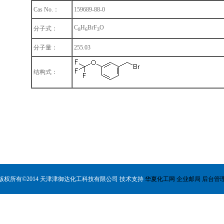
Cas No.：
159689-88-0
C
H
BrF
O
分子式：
8
6
3
分子量：
255.03
结构式：
版权所有©2014 天津津御达化工科技有限公司 技术支持
华夏化工网
企业邮局
后台管