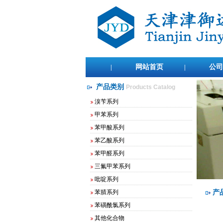
网站首页
公司
|
|
产品类别
Products Catalog
溴苄系列
甲苯系列
苯甲酸系列
苯乙酸系列
苯甲醛系列
三氟甲苯系列
2,4-二氟溴苄
吡啶系列
2,4-二氟氯苄
苯腈系列
产
2,5-二氟溴苄
2,5-二氟氯苄
苯磺酰氯系列
3,5-二氟氯苄
其他化合物